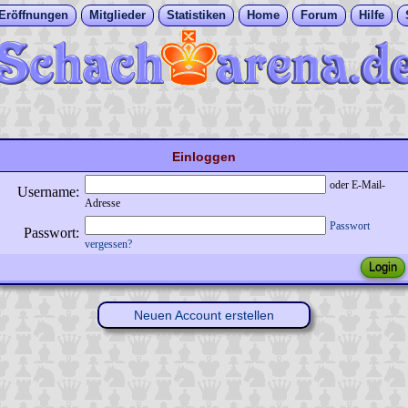
Eröffnungen
Mitglieder
Statistiken
Home
Forum
Hilfe
Einloggen
oder E-Mail-
Username:
Adresse
Passwort
Passwort:
vergessen?
Neuen Account erstellen