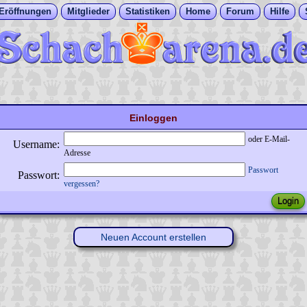
Eröffnungen
Mitglieder
Statistiken
Home
Forum
Hilfe
Einloggen
oder E-Mail-
Username:
Adresse
Passwort
Passwort:
vergessen?
Neuen Account erstellen