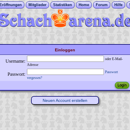
Eröffnungen
Mitglieder
Statistiken
Home
Forum
Hilfe
Einloggen
oder E-Mail-
Username:
Adresse
Passwort
Passwort:
vergessen?
Neuen Account erstellen