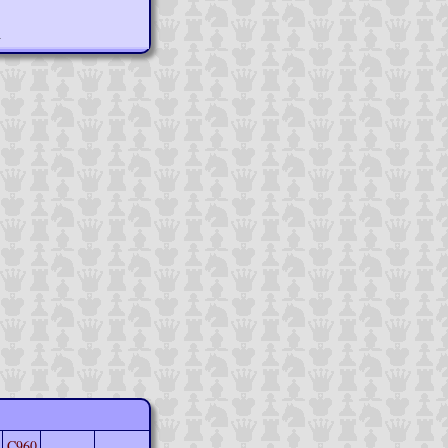
n
C960