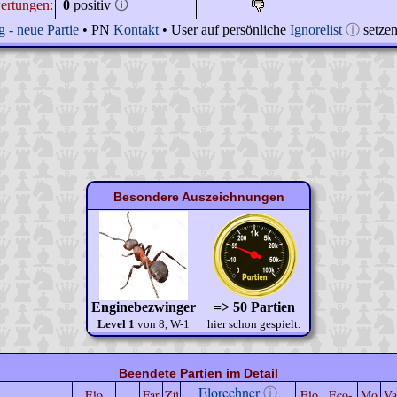
ertungen:
0
positiv
🛈
 - neue Partie
• PN
Kontakt
• User auf persönliche
Ignorelist
ⓘ
setze
Besondere Auszeichnungen
Enginebezwinger
=> 50 Partien
Level 1
von 8, W-1
hier schon gespielt.
Beendete Partien im Detail
Elorechner
ⓘ
Elo
Far
Zü
Elo
Eco-
Mo
Va