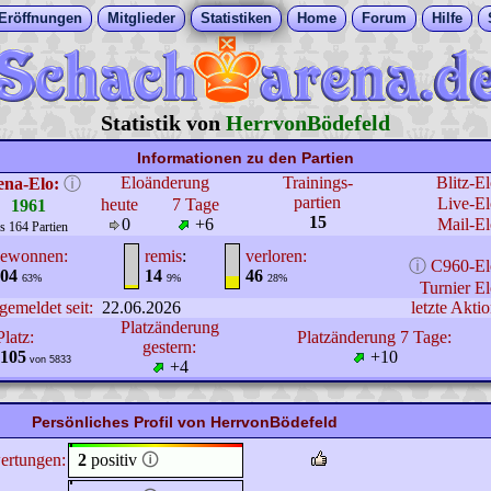
Eröffnungen
Mitglieder
Statistiken
Home
Forum
Hilfe
Statistik von
HerrvonBödefeld
Informationen zu den Partien
Eloänderung
Trainings-
Blitz-E
ena-Elo:
ⓘ
partien
Live-El
heute
7 Tage
1961
15
0
+6
Mail-El
s 164 Partien
ewonnen:
remis
:
verloren:
ⓘ
C960-El
04
14
46
63%
9%
28%
Turnier El
gemeldet seit:
22.06.2026
letzte Aktio
Platzänderung
Platz:
Platzänderung 7 Tage:
gestern:
105
+10
von 5833
+4
Persönliches Profil von HerrvonBödefeld
ertungen:
2
positiv
🛈