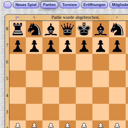
Neues Spiel
Partien
Turniere
Eröffnungen
Mitgliede
|<
<
Partie wurde abgebrochen.
>
8
7
6
5
4
3