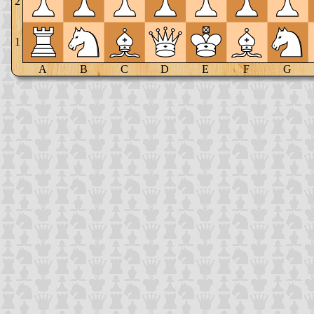
2
1
A
B
C
D
E
F
G