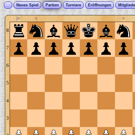
Neues Spiel
Partien
Turniere
Eröffnungen
Mitgliede
|<
<
>
8
7
6
5
4
3