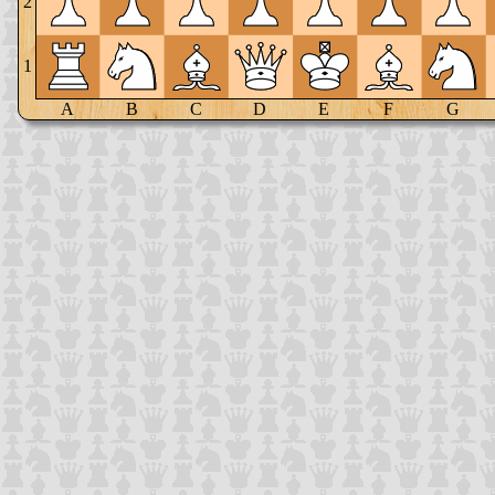
2
1
A
B
C
D
E
F
G