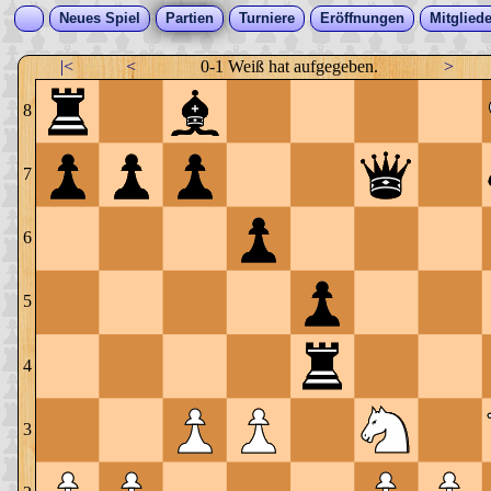
Neues Spiel
Partien
Turniere
Eröffnungen
Mitgliede
|<
<
0-1 Weiß hat aufgegeben.
>
8
7
6
5
4
3