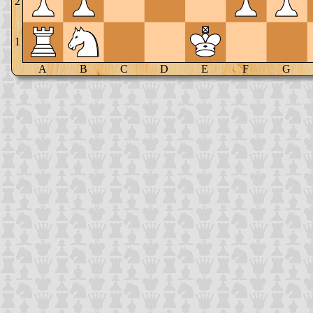
2
1
A
B
C
D
E
F
G