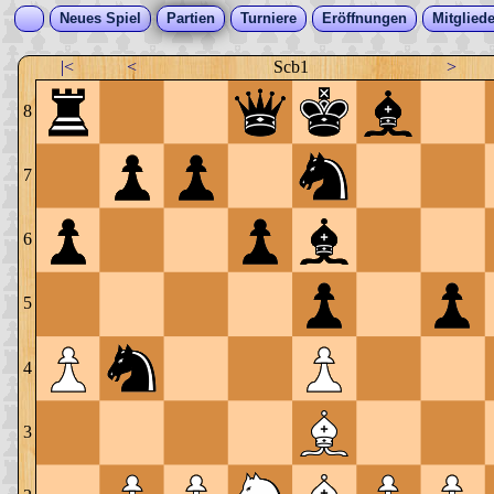
Neues Spiel
Partien
Turniere
Eröffnungen
Mitgliede
|<
<
Scb1
>
8
7
6
5
4
3