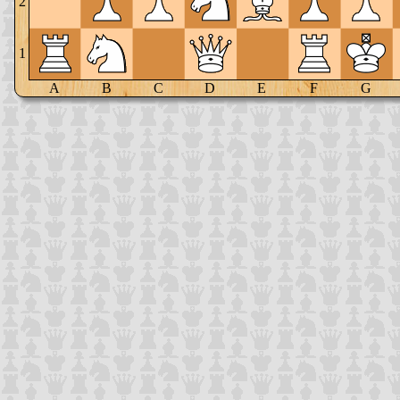
2
1
A
B
C
D
E
F
G