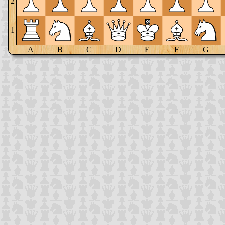
2
1
A
B
C
D
E
F
G