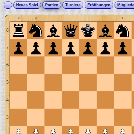
Neues Spiel
Partien
Turniere
Eröffnungen
Mitgliede
|<
<
>
8
7
6
5
4
3