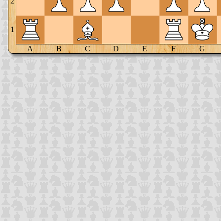
2
1
A
B
C
D
E
F
G