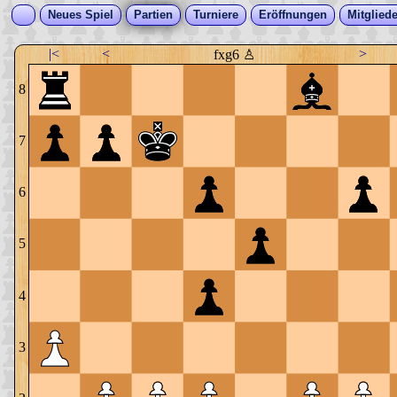
Neues Spiel
Partien
Turniere
Eröffnungen
Mitgliede
|<
<
>
fxg6 ♙
8
7
6
5
4
3