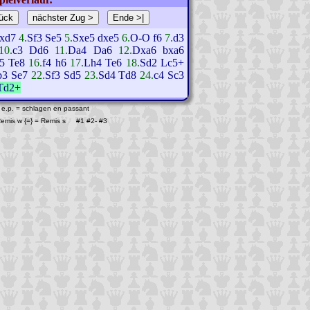
xd7
4.
Sf3
Se5
5.
Sxe5
dxe5
6.
O-O
f6
7.
d3
10.
c3
Dd6
11.
Da4
Da6
12.
Dxa6
bxa6
5
Te8
16.
f4
h6
17.
Lh4
Te6
18.
Sd2
Lc5+
b3
Se7
22.
Sf3
Sd5
23.
Sd4
Td8
24.
c4
Sc3
Td2+
 e.p. = schlagen en passant
 Remis w {=} = Remis s #1
#2
-
#3