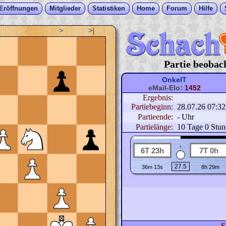
Eröffnungen
Mitglieder
Statistiken
Home
Forum
Hilfe
>
>|
Partie beobac
OnkelT
eMail-Elo:
1452
Ergebnis:
Partiebeginn:
28.07.26 07:3
Partieende:
- Uhr
Partielänge:
10 Tage 0 Stu
+
S