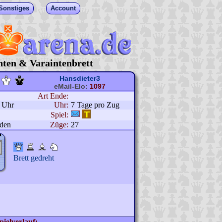
Sonstiges
Account
hten & Varaintenbrett
Hansdieter3
eMail-Elo:
1097
Art Ende:
2 Uhr
Uhr:
7 Tage pro Zug
Spiel:
nden
Züge:
27
Brett gedreht
pielverlauf: