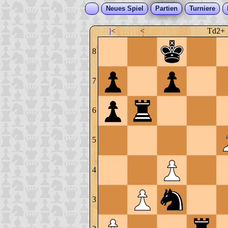
Neues Spiel
Partien
Turniere
|<
<
Td2+
8
7
6
5
4
3