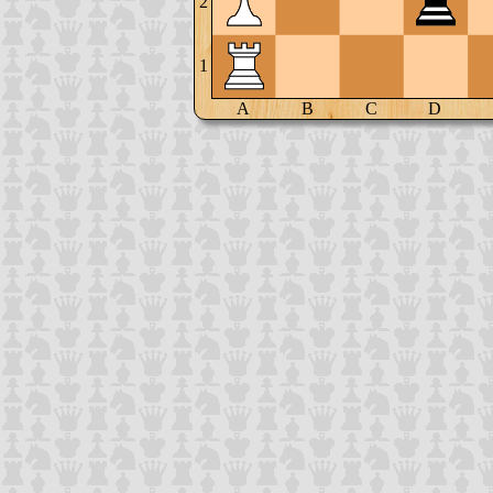
2
1
A
B
C
D