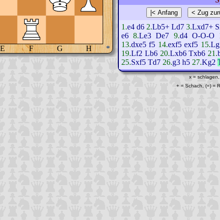
1.
e4
d6
2.
Lb5+
Ld7
3.
Lxd7+
S
e6
8.
Le3
De7
9.
d4
O-O-O
13.
dxe5
f5
14.
exf5
exf5
15.
Lg
E
F
G
H
*
19.
Lf2
Lb6
20.
Lxb6
Txb6
21.
25.
Sxf5
Td7
26.
g3
h5
27.
Kg2
x = schlagen,
+ = Schach, (=) =