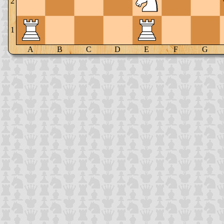
2
1
A
B
C
D
E
F
G