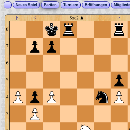
Neues Spiel
Partien
Turniere
Eröffnungen
Mitgliede
|<
<
>
Sxe2 ♟
8
7
6
5
4
3