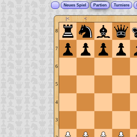
Neues Spiel
Partien
Turniere
|<
<
8
7
6
5
4
3