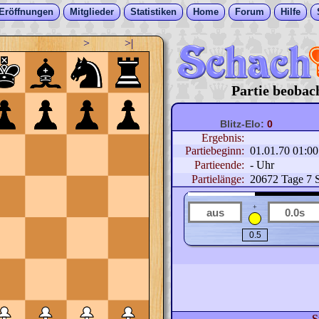
Eröffnungen
Mitglieder
Statistiken
Home
Forum
Hilfe
>
>|
Partie beobac
Blitz-Elo:
0
Ergebnis:
Partiebeginn:
01.01.70 01:0
Partieende:
- Uhr
Partielänge:
20672 Tage 7 
+
S