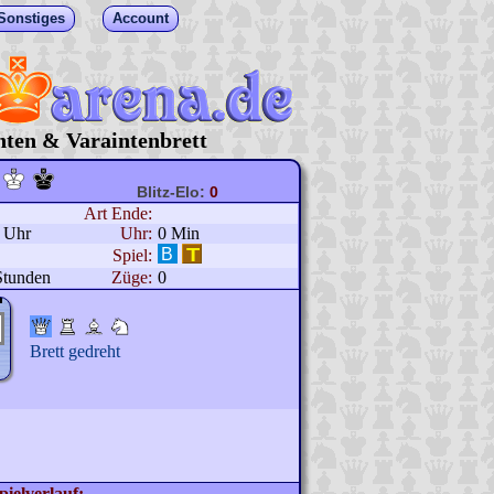
Sonstiges
Account
hten & Varaintenbrett
Blitz-Elo:
0
Art Ende:
0 Uhr
Uhr:
0 Min
Spiel:
Stunden
Züge:
0
Brett gedreht
pielverlauf: