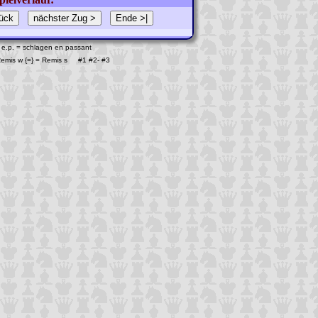
 e.p. = schlagen en passant
 Remis w {=} = Remis s #1
#2
-
#3