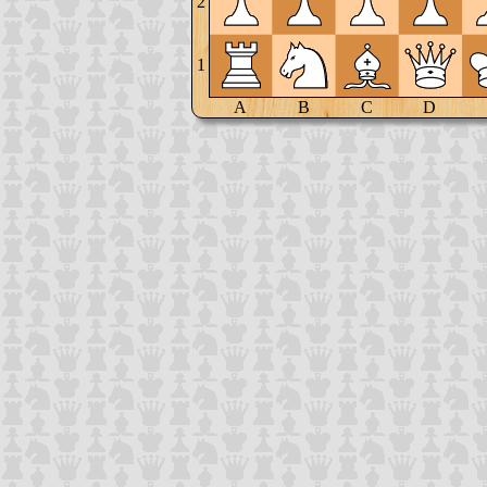
2
1
A
B
C
D