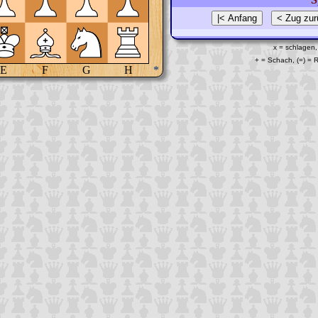
x = schlagen,
+ = Schach, (=) =
E
F
G
H
*