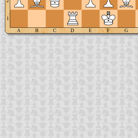
2
1
A
B
C
D
E
F
G