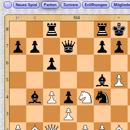
Neues Spiel
Partien
Turniere
Eröffnungen
Mitgliede
|<
<
Sf4
>
8
7
6
5
4
3