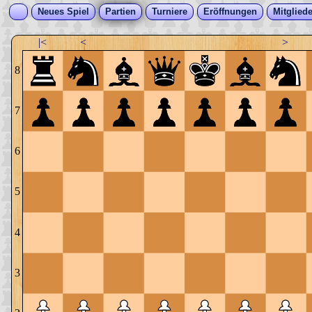
Neues Spiel
Partien
Turniere
Eröffnungen
Mitgliede
|<
<
>
8
7
6
5
4
3