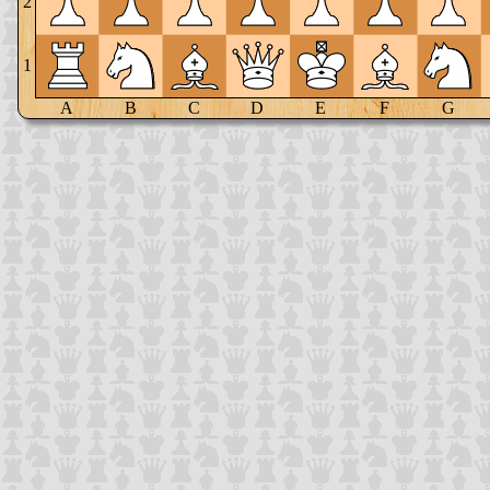
2
1
A
B
C
D
E
F
G