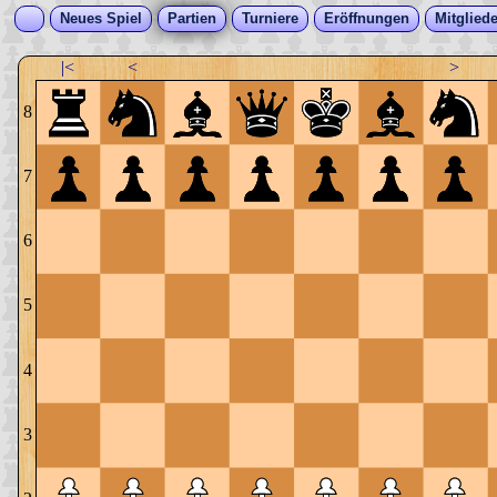
Neues Spiel
Partien
Turniere
Eröffnungen
Mitgliede
|<
<
>
8
7
6
5
4
3