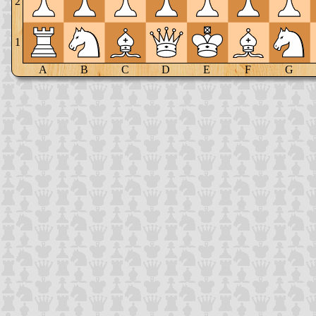
2
1
A
B
C
D
E
F
G