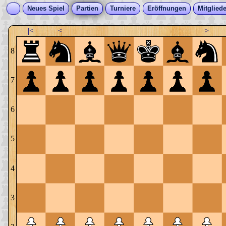
Neues Spiel
Partien
Turniere
Eröffnungen
Mitgliede
|<
<
>
8
7
6
5
4
3