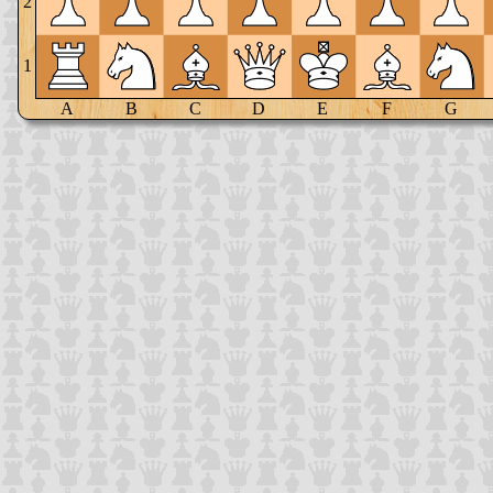
2
1
A
B
C
D
E
F
G