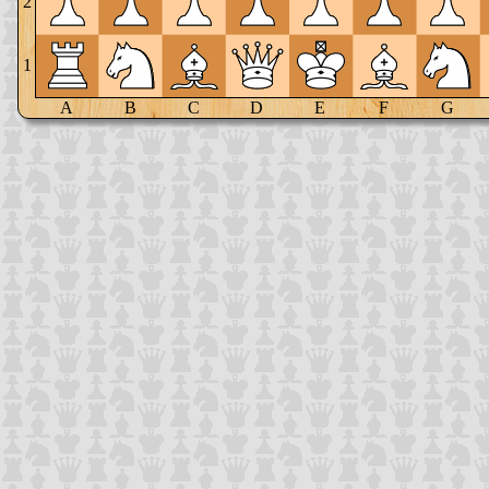
2
1
A
B
C
D
E
F
G