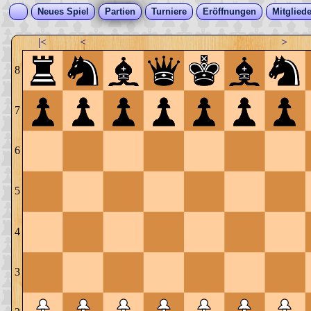
Neues Spiel
Partien
Turniere
Eröffnungen
Mitgliede
|<
<
>
8
7
6
5
4
3