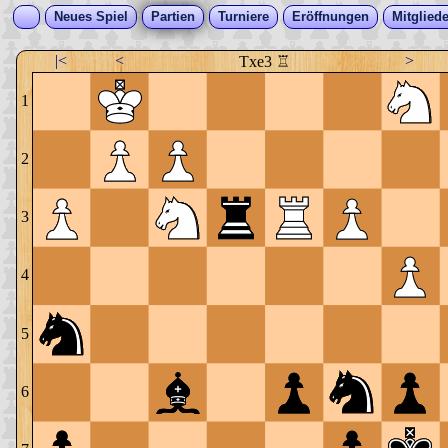
Neues Spiel
Partien
Turniere
Eröffnungen
Mitgliede
|<
<
>
Txe3 ♖
1
2
3
4
5
6