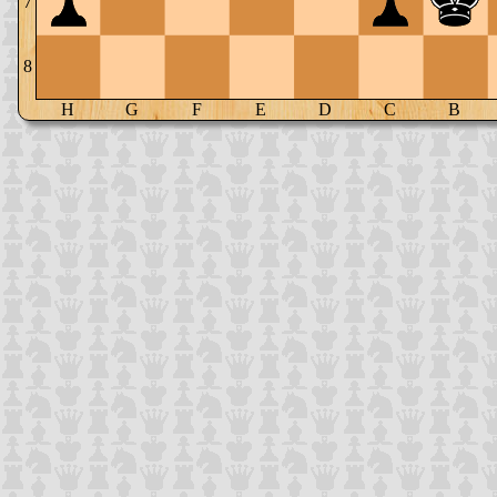
7
8
H
G
F
E
D
C
B