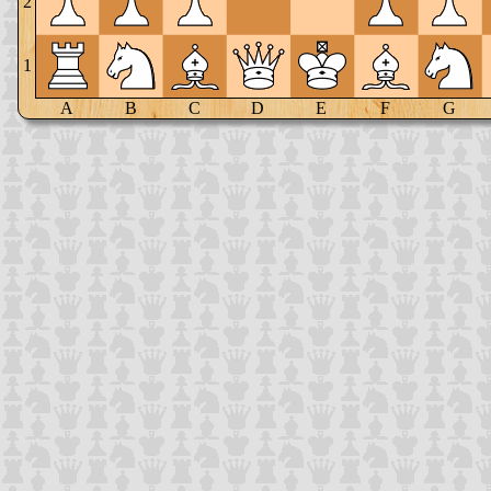
2
1
A
B
C
D
E
F
G