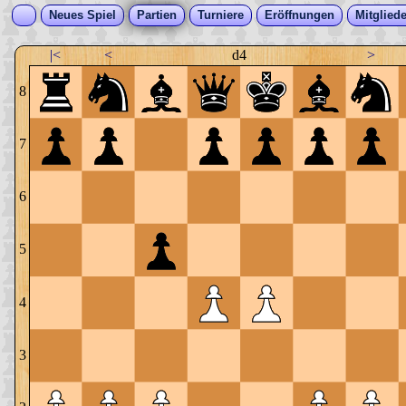
Neues Spiel
Partien
Turniere
Eröffnungen
Mitgliede
|<
<
d4
>
8
7
6
5
4
3