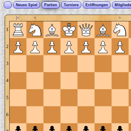
Neues Spiel
Partien
Turniere
Eröffnungen
Mitgliede
|<
<
>
1
2
3
4
5
6