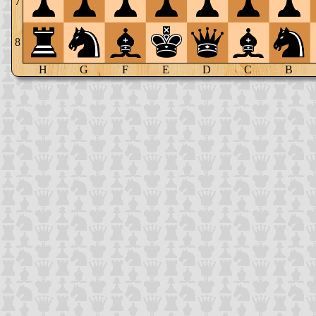
7
8
H
G
F
E
D
C
B