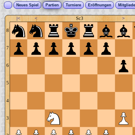
Neues Spiel
Partien
Turniere
Eröffnungen
Mitgliede
|<
<
Sc3
>
8
7
6
5
4
3