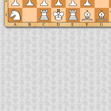
2
1
A
B
C
D
E
F
G