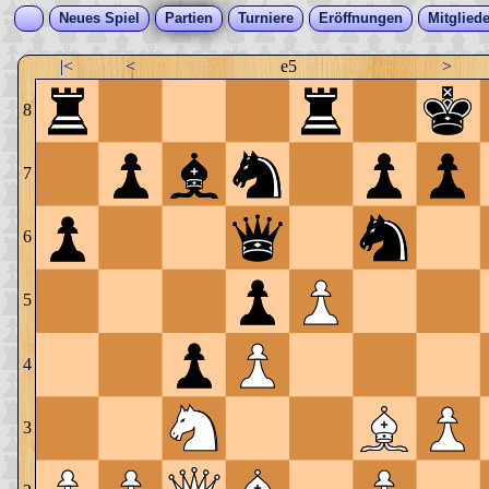
Neues Spiel
Partien
Turniere
Eröffnungen
Mitgliede
|<
<
e5
>
8
7
6
5
4
3