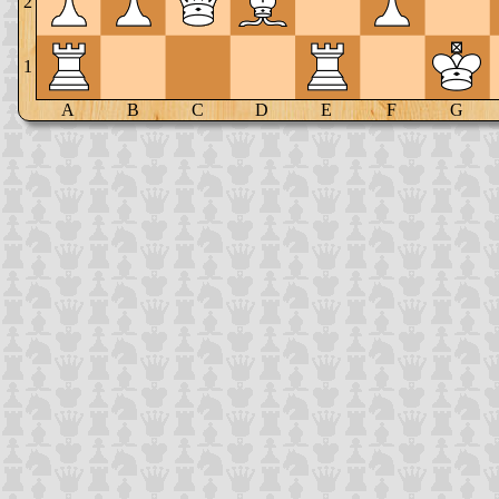
2
1
A
B
C
D
E
F
G