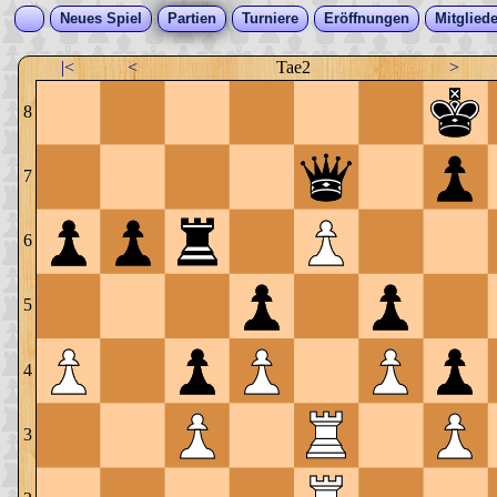
Neues Spiel
Partien
Turniere
Eröffnungen
Mitgliede
|<
<
Tae2
>
8
7
6
5
4
3