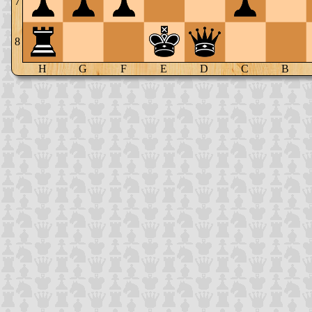
7
8
H
G
F
E
D
C
B