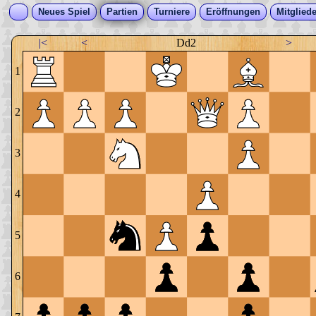
Neues Spiel
Partien
Turniere
Eröffnungen
Mitgliede
|<
<
Dd2
>
1
2
3
4
5
6