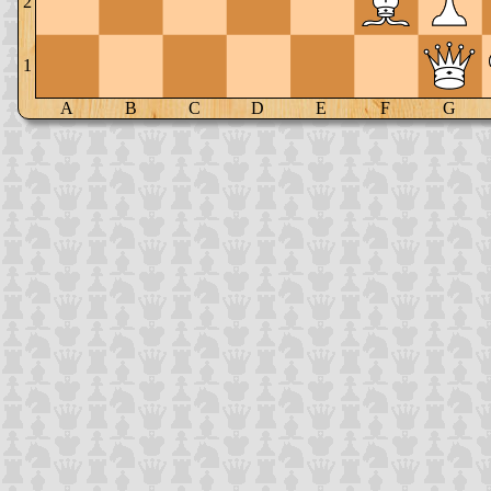
2
1
A
B
C
D
E
F
G