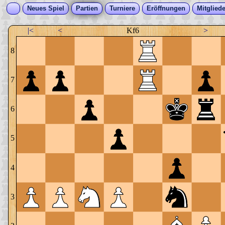
Neues Spiel
Partien
Turniere
Eröffnungen
Mitgliede
|<
<
Kf6
>
8
7
6
5
4
3