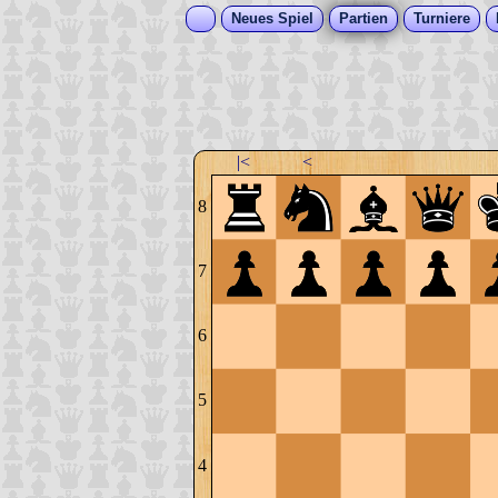
Neues Spiel
Partien
Turniere
|<
<
8
7
6
5
4