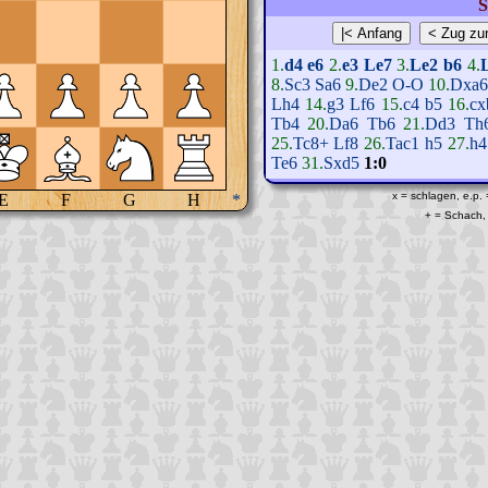
S
1.
d4
e6
2.
e3
Le7
3.
Le2
b6
4.
8.
Sc3
Sa6
9.
De2
O-O
10.
Dxa
Lh4
14.
g3
Lf6
15.
c4
b5
16.
cx
Tb4
20.
Da6
Tb6
21.
Dd3
Th
25.
Tc8+
Lf8
26.
Tac1
h5
27.
h4
Te6
31.
Sxd5
1:0
x = schlagen, e.p.
E
F
G
H
*
+ = Schach, 