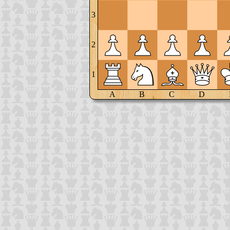
3
2
1
A
B
C
D