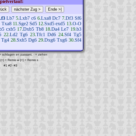
pielverlauf:
Lf3
Lb7
5.
Lxb7
c6
6.
Lxa8
Dc7
7.
Df3
Sf6
6
Txa8
11.
Sge2
Sd5
12.
Sxd5
exd5
13.
O-O
b5
cxb5
17.
Dxb5
Tb8
18.
Da4
Le7
19.
b3
6
22.
Ld2
Tg6
23.
Tfc1
Dd6
24.
Sf4
Tg5
Tg4
28.
Sxh5
Dg6
29.
Dxg6
Txg6
30.
Sf4
 = schlagen en passant, - = ziehen
(=) = Remis w {=} = Remis s
#1
#2
-
#3