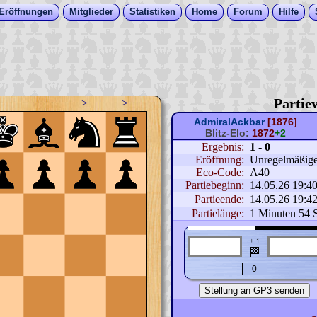
Eröffnungen
Mitglieder
Statistiken
Home
Forum
Hilfe
Partiev
>
>|
AdmiralAckbar
[1876]
Blitz-Elo:
1872
+2
Ergebnis:
1 - 0
Eröffnung:
Unregelmäßige E
Eco-Code:
A40
Partiebeginn:
14.05.26 19:4
Partieende:
14.05.26 19:4
Partielänge:
1 Minuten 54 
+ 1
🏁