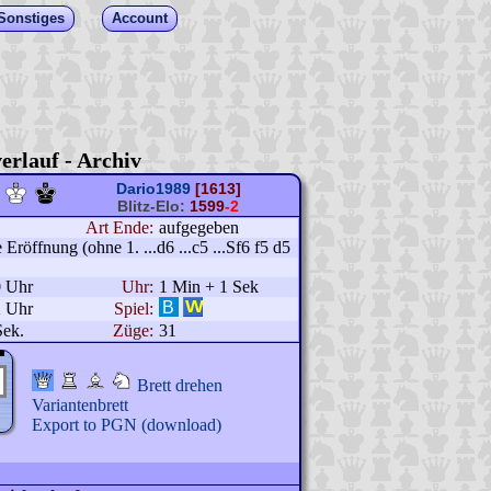
Sonstiges
Account
erlauf - Archiv
Dario1989
[1613]
Blitz-Elo:
1599
-2
Art Ende:
aufgegeben
röffnung (ohne 1. ...d6 ...c5 ...Sf6 f5 d5
0 Uhr
Uhr:
1 Min + 1 Sek
2 Uhr
Spiel:
Sek.
Züge:
31
Brett drehen
Variantenbrett
Export to PGN (download)