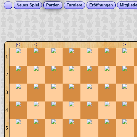
Neues Spiel
Partien
Turniere
Eröffnungen
Mitgliede
|<
<
>
1
2
3
4
5