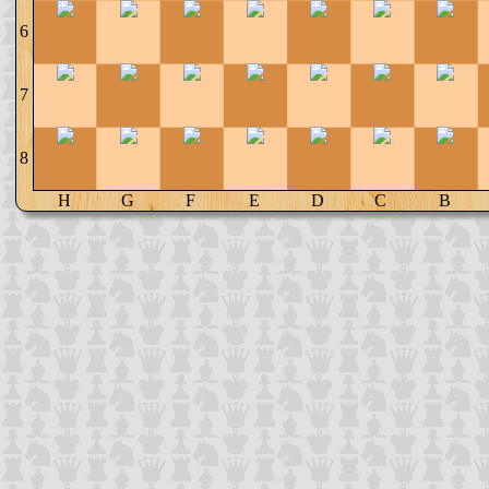
6
7
8
H
G
F
E
D
C
B