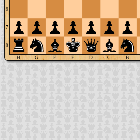
6
7
8
H
G
F
E
D
C
B