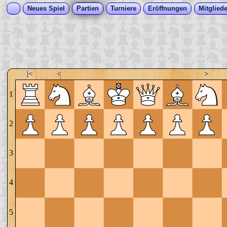
Neues Spiel
Partien
Turniere
Eröffnungen
Mitgliede
|<
<
>
1
2
3
4
5