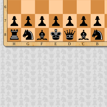
6
7
8
H
G
F
E
D
C
B