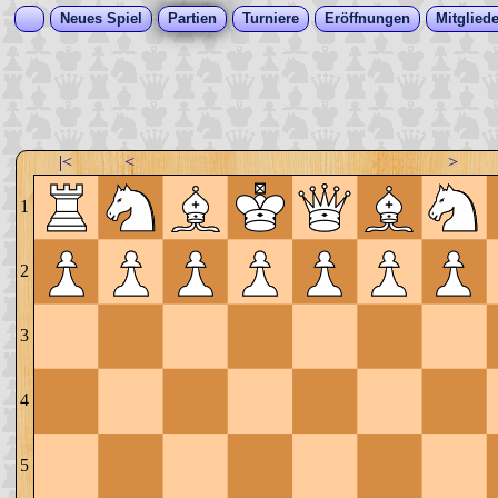
Neues Spiel
Partien
Turniere
Eröffnungen
Mitgliede
|<
<
>
1
2
3
4
5