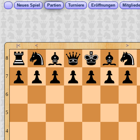
Neues Spiel
Partien
Turniere
Eröffnungen
Mitgliede
|<
<
>
8
7
6
5
4