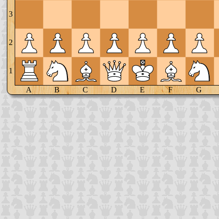
3
2
1
A
B
C
D
E
F
G