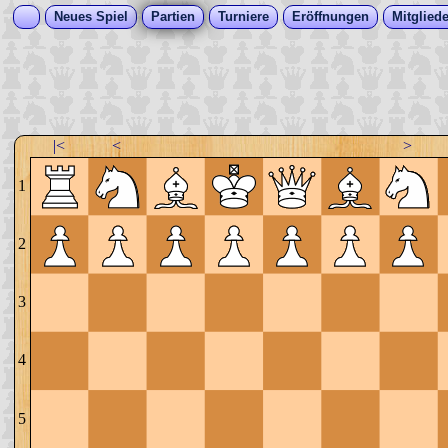
Neues Spiel
Partien
Turniere
Eröffnungen
Mitgliede
|<
<
>
1
2
3
4
5