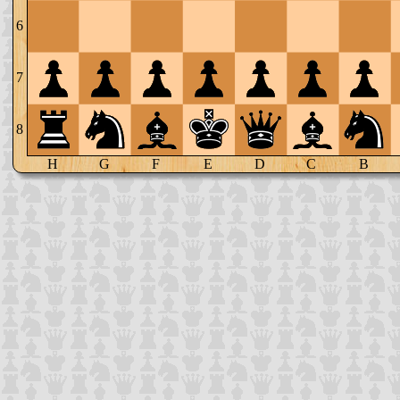
6
7
8
H
G
F
E
D
C
B