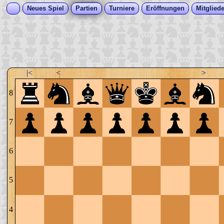
Neues Spiel
Partien
Turniere
Eröffnungen
Mitgliede
|<
<
>
8
7
6
5
4