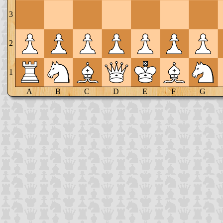
3
2
1
A
B
C
D
E
F
G