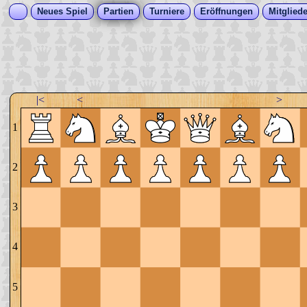
Neues Spiel
Partien
Turniere
Eröffnungen
Mitgliede
|<
<
>
1
2
3
4
5