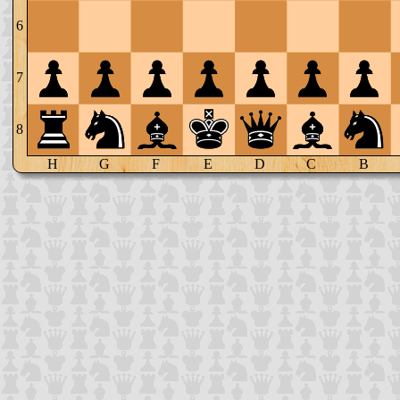
6
7
8
H
G
F
E
D
C
B