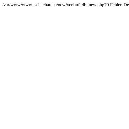
/var/www/www_schacharena/new/verlauf_db_new.php79 Fehler. Der Us