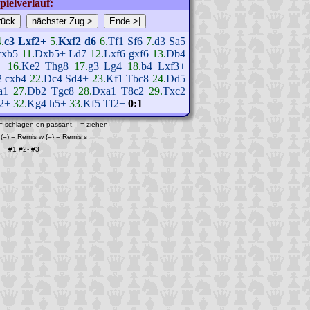
pielverlauf:
4.
c3
Lxf2+
5.
Kxf2
d6
6.
Tf1
Sf6
7.
d3
Sa5
cxb5
11.
Dxb5+
Ld7
12.
Lxf6
gxf6
13.
Db4
+
16.
Ke2
Thg8
17.
g3
Lg4
18.
b4
Lxf3+
2
cxb4
22.
Dc4
Sd4+
23.
Kf1
Tbc8
24.
Dd5
a1
27.
Db2
Tgc8
28.
Dxa1
T8c2
29.
Txc2
2+
32.
Kg4
h5+
33.
Kf5
Tf2+
0:1
 = schlagen en passant, - = ziehen
(=) = Remis w {=} = Remis s
#1
#2
-
#3