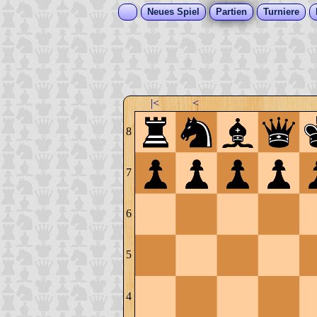
Neues Spiel
Partien
Turniere
|<
<
8
7
6
5
4