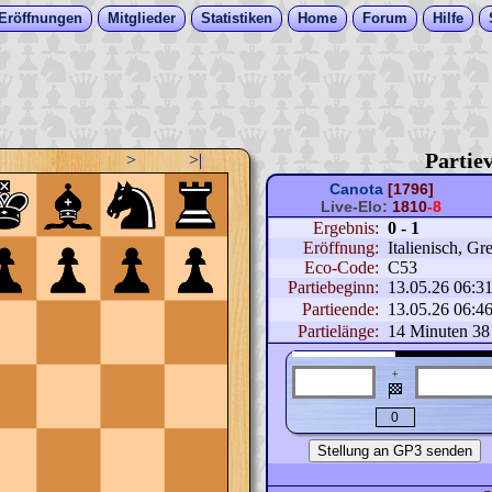
Eröffnungen
Mitglieder
Statistiken
Home
Forum
Hilfe
Partiev
>
>|
Canota
[1796]
Live-Elo:
1810
-8
Ergebnis:
0 - 1
Eröffnung:
Italienisch, Gr
Eco-Code:
C53
Partiebeginn:
13.05.26 06:3
Partieende:
13.05.26 06:4
Partielänge:
14 Minuten 38
+
🏁