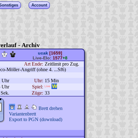
Sonstiges
Account
erlauf - Archiv
ucak
[1659]
Live-Elo:
1577
+8
Art Ende:
Zeitlimit pro Zug.
eco-Möller-Angriff (ohne 4. ...Sf6)
1 Uhr
Uhr:
15 Min
6 Uhr
Spiel:
 Sek.
Züge:
33
Brett drehen
Variantenbrett
Export to PGN (download)