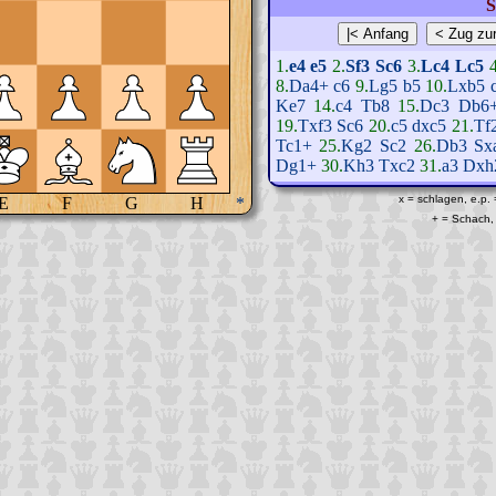
S
1.
e4
e5
2.
Sf3
Sc6
3.
Lc4
Lc5
8.
Da4+
c6
9.
Lg5
b5
10.
Lxb5
Ke7
14.
c4
Tb8
15.
Dc3
Db6
19.
Txf3
Sc6
20.
c5
dxc5
21.
Tf
Tc1+
25.
Kg2
Sc2
26.
Db3
Sx
Dg1+
30.
Kh3
Txc2
31.
a3
Dxh
x = schlagen, e.p.
E
F
G
H
*
+ = Schach, 