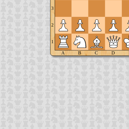
3
2
1
A
B
C
D