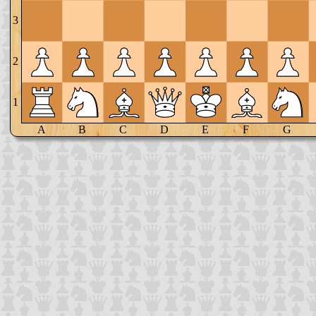
3
2
1
A
B
C
D
E
F
G