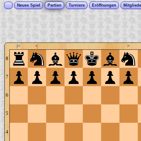
Neues Spiel
Partien
Turniere
Eröffnungen
Mitgliede
|<
<
>
8
7
6
5
4