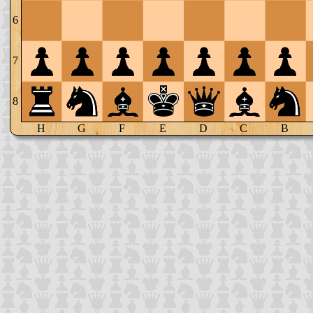
6
7
8
H
G
F
E
D
C
B