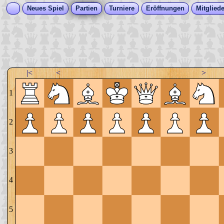
Neues Spiel
Partien
Turniere
Eröffnungen
Mitgliede
|<
<
>
1
2
3
4
5