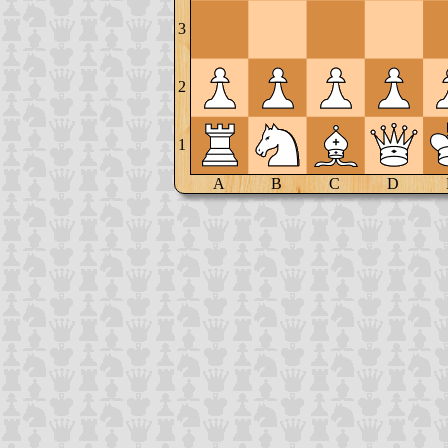
3
2
1
A
B
C
D