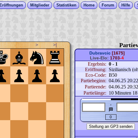
Eröffnungen
Mitglieder
Statistiken
Home
Forum
Hilfe
Partiev
>
>|
Dubravcic
[1675]
Live-Elo:
1703
-4
Ergebnis:
0 - 1
Eröffnung:
Sizilianisch (o
Eco-Code:
B50
Partiebeginn:
04.06.25 20:2
Partieende:
04.06.25 20:3
Partielänge:
10 Minuten 18
+
🏁