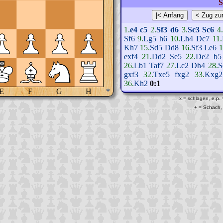
S
1.
e4
c5
2.
Sf3
d6
3.
Sc3
Sc6
4
Sf6
9.
Lg5
h6
10.
Lh4
Dc7
11.
Kh7
15.
Sd5
Dd8
16.
Sf3
Le6
1
exf4
21.
Dd2
Se5
22.
De2
b5
26.
Lb1
Taf7
27.
Lc2
Dh4
28.
S
gxf3
32.
Txe5
fxg2
33.
Kxg2
36.
Kh2
0:1
E
F
G
H
*
x = schlagen, e.p.
+ = Schach, 