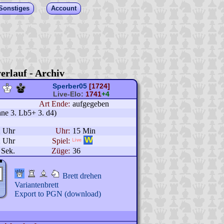
Sonstiges
Account
erlauf - Archiv
Sperber05
[1724]
Live-Elo:
1741
+4
Art Ende:
aufgegeben
hne 3. Lb5+ 3. d4)
2 Uhr
Uhr:
15 Min
2 Uhr
Spiel:
 Sek.
Züge:
36
Brett drehen
Variantenbrett
Export to PGN (download)