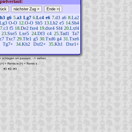
pielverlauf:
.
h3
g6
5.
a3
Lg7
6.
Lc4
e6
7.
d3
a6
8.
La2
Lg3
O-O
12.
O-O
Sh5
13.
Lh2
e5
14.
Sh4
7.
c3
f5
18.
De2
fxe4
19.
dxe4
Sf4
20.
Lxf4
23.
Sxe5
Lxe5
24.
Df3
c4
25.
Tad1
Ta7
c7
Txc7
29.
Tfe1
g5
30.
Txd6
g4
31.
Txe6
Tg7+
34.
Kh2
Dxf2+
35.
Kh1
Dxe1+
 = schlagen en passant, - = ziehen
(=) = Remis w {=} = Remis s
#1
#2
-
#3