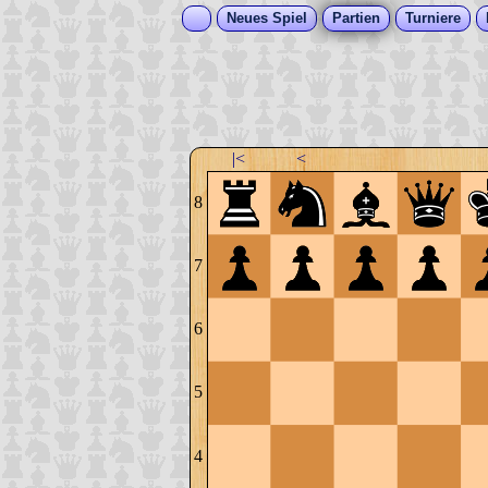
Neues Spiel
Partien
Turniere
|<
<
8
7
6
5
4