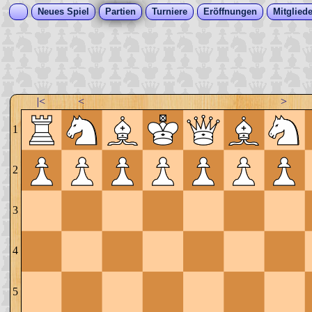
Neues Spiel
Partien
Turniere
Eröffnungen
Mitgliede
|<
<
>
1
2
3
4
5