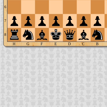
6
7
8
H
G
F
E
D
C
B