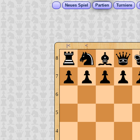
Neues Spiel
Partien
Turniere
|<
<
8
7
6
5
4