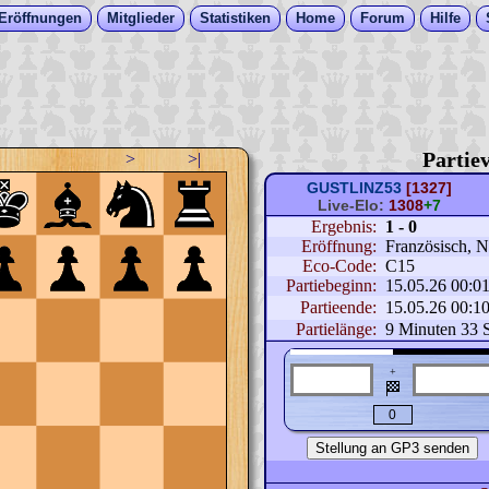
Eröffnungen
Mitglieder
Statistiken
Home
Forum
Hilfe
Partiev
>
>|
GUSTLINZ53
[1327]
Live-Elo:
1308
+7
Ergebnis:
1 - 0
Eröffnung:
Französisch, N
Eco-Code:
C15
Partiebeginn:
15.05.26 00:0
Partieende:
15.05.26 00:1
Partielänge:
9 Minuten 33 
+
🏁