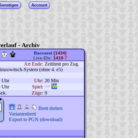
Sonstiges
Account
erlauf - Archiv
Baccarat
[1434]
Live-Elo:
1419
-7
Art Ende:
Zeitlimit pro Zug.
imzowitsch-System (ohne 4. e5)
1 Uhr
Uhr:
20 Min
0 Uhr
Spiel:
Sek.
Züge:
9
Brett drehen
Variantenbrett
Export to PGN (download)