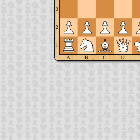
3
2
1
A
B
C
D