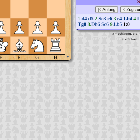
S
1.
d4
d5
2.
Sc3
e6
3.
e4
Lb4
4.
Tg8
8.
Dh6
Sc6
9.
Lb5
1:0
x = schlagen, e.p.
+ = Schach, 
E
F
G
H
*