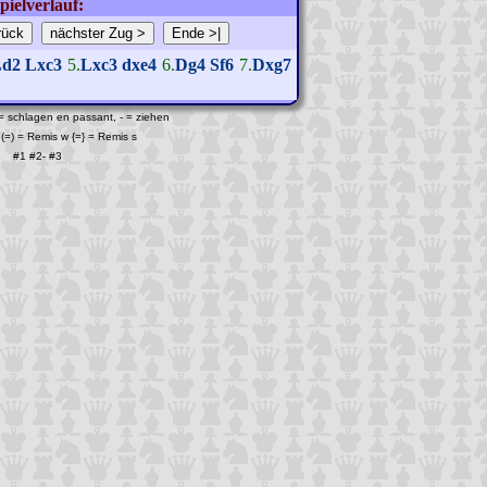
pielverlauf:
Ld2
Lxc3
5.
Lxc3
dxe4
6.
Dg4
Sf6
7.
Dxg7
 = schlagen en passant, - = ziehen
(=) = Remis w {=} = Remis s
#1
#2
-
#3