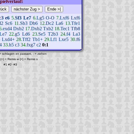
pielverlauf:
c3
e6
5.
Sf3
Le7
6.
Lg5
O-O
7.
Lxf6
Lxf6
d2
Sc6
11.
Sb3
Db6
12.
Dc2
La6
13.
Tfe1
6.
exd4
Dxb2
17.
Dxb2
Txb2
18.
Tec1
Tfb8
Le7
22.
g5
Ld6
23.
Se5
T2b3
24.
f4
La3
5
Lxd4+
28.
Tff2
Tb1+
29.
Lf1
Lxe5
30.
f6
4
33.
h5
c3
34.
fxg7
c2
0:1
 = schlagen en passant, - = ziehen
(=) = Remis w {=} = Remis s
#1
#2
-
#3