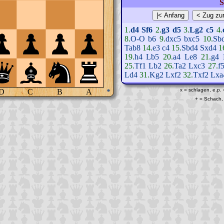
S
1.
d4
Sf6
2.
g3
d5
3.
Lg2
c5
4.
8.
O-O
b6
9.
dxc5
bxc5
10.
Sb
Tab8
14.
e3
c4
15.
Sbd4
Sxd4
1
19.
h4
Lb5
20.
a4
Le8
21.
g4
25.
Tf1
Lb2
26.
Ta2
Lxc3
27.
f
Ld4
31.
Kg2
Lxf2
32.
Txf2
Lxa
x = schlagen, e.p.
D
C
B
A
*
+ = Schach, 