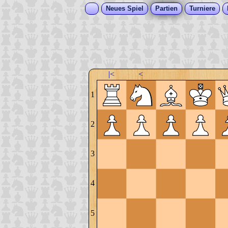
Neues Spiel
Partien
Turniere
|<
<
1
2
3
4
5