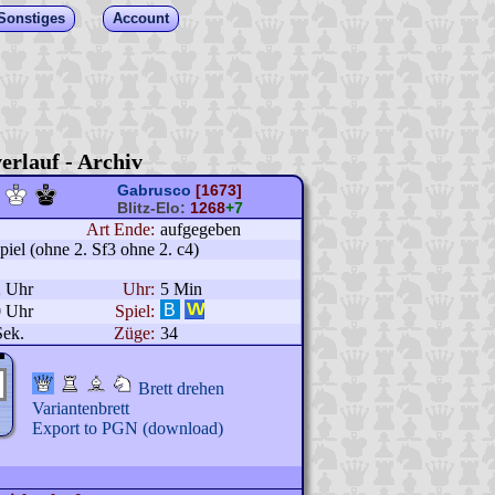
Sonstiges
Account
erlauf - Archiv
Gabrusco
[1673]
Blitz-Elo:
1268
+7
Art Ende:
aufgegeben
el (ohne 2. Sf3 ohne 2. c4)
2 Uhr
Uhr:
5 Min
0 Uhr
Spiel:
Sek.
Züge:
34
Brett drehen
Variantenbrett
Export to PGN (download)