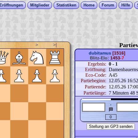
Eröffnungen
Mitglieder
Statistiken
Home
Forum
Hilfe
Partiev
>
>|
dubitamus
[1516]
Blitz-Elo:
1453
-7
Ergebnis:
0 - 1
Eröffnung:
Damenbauernspi
Eco-Code:
A45
Partiebeginn:
12.05.26 16:5
Partieende:
12.05.26 17:0
Partielänge:
7 Minuten 48 
+
🏁