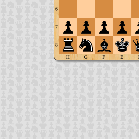
6
7
8
H
G
F
E