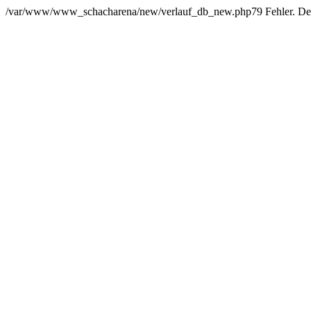
/var/www/www_schacharena/new/verlauf_db_new.php79 Fehler. Der Us