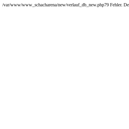
/var/www/www_schacharena/new/verlauf_db_new.php79 Fehler. Der Us