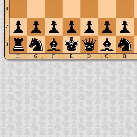
6
7
8
H
G
F
E
D
C
B