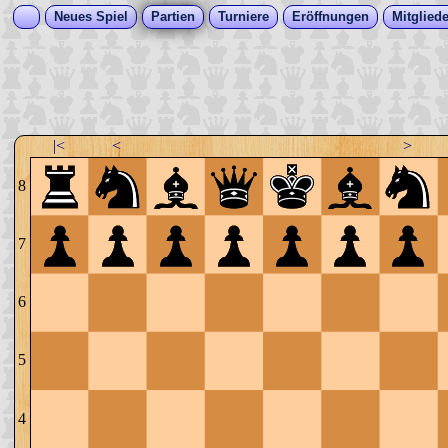
Neues Spiel
Partien
Turniere
Eröffnungen
Mitgliede
|<
<
>
8
7
6
5
4