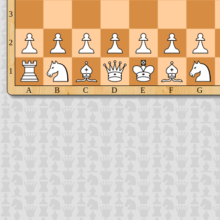
3
2
1
A
B
C
D
E
F
G