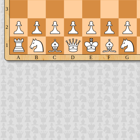
3
2
1
A
B
C
D
E
F
G