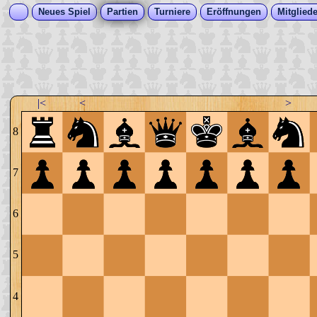
Neues Spiel
Partien
Turniere
Eröffnungen
Mitgliede
|<
<
>
8
7
6
5
4