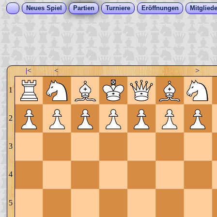
Neues Spiel
Partien
Turniere
Eröffnungen
Mitgliede
|<
<
>
1
2
3
4
5