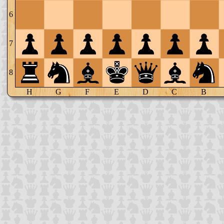
6
7
8
H
G
F
E
D
C
B