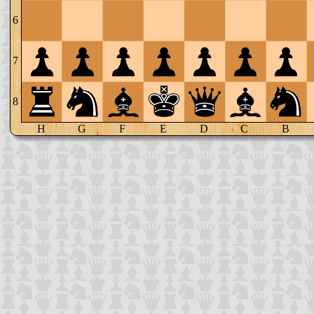
6
7
8
H
G
F
E
D
C
B