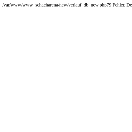
/var/www/www_schacharena/new/verlauf_db_new.php79 Fehler. Der Us